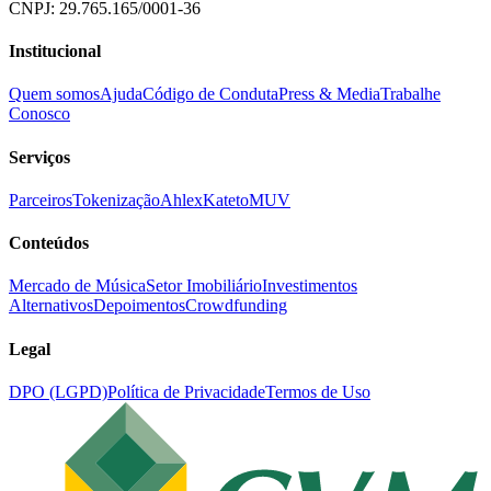
CNPJ: 29.765.165/0001-36
Institucional
Quem somos
Ajuda
Código de Conduta
Press & Media
Trabalhe
Conosco
Serviços
Parceiros
Tokenização
Ahlex
Kateto
MUV
Conteúdos
Mercado de Música
Setor Imobiliário
Investimentos
Alternativos
Depoimentos
Crowdfunding
Legal
DPO (LGPD)
Política de Privacidade
Termos de Uso